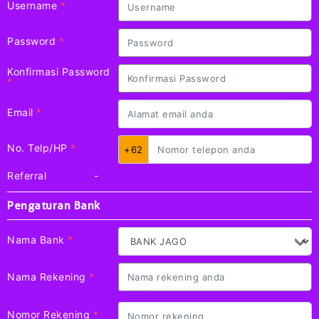
Username
*
Password
*
Konfirmasi Password
*
Email
*
No. Telp/HP
*
+62
Referral
-
Pengaturan Bank
Nama Bank
*
Nama Rekening
*
Nomor Rekening
*